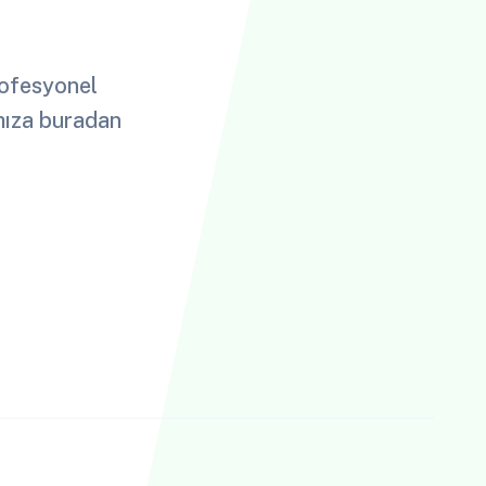
profesyonel
ımıza buradan