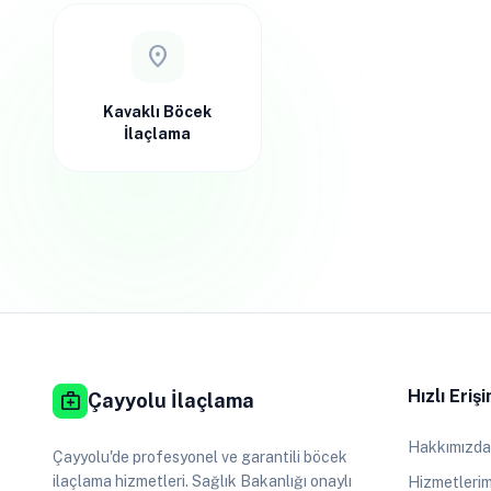
location_on
Kavaklı Böcek
İlaçlama
Hızlı Eriş
medical_services
Çayyolu İlaçlama
Hakkımızda
Çayyolu'de profesyonel ve garantili böcek
ilaçlama hizmetleri. Sağlık Bakanlığı onaylı
Hizmetlerim