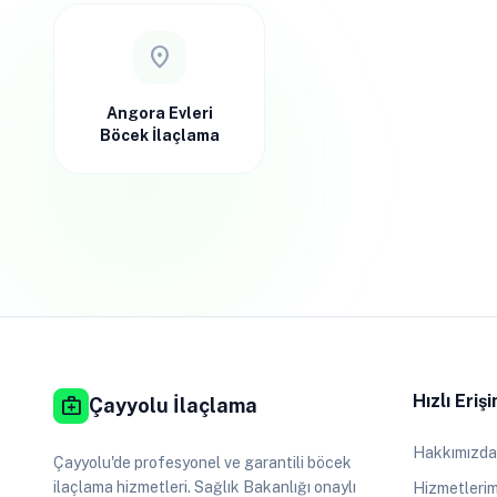
location_on
Angora Evleri
Böcek İlaçlama
Hızlı Eriş
medical_services
Çayyolu İlaçlama
Hakkımızda
Çayyolu'de profesyonel ve garantili böcek
ilaçlama hizmetleri. Sağlık Bakanlığı onaylı
Hizmetlerim