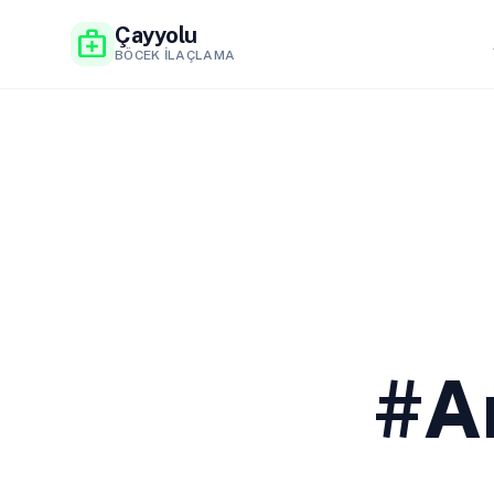
Çayyolu
medical_services
BÖCEK İLAÇLAMA
#An