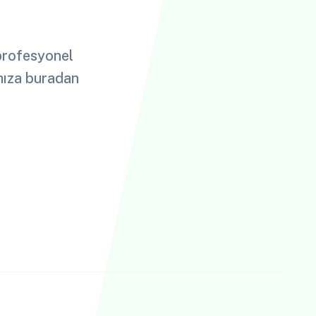
 profesyonel
ımıza buradan