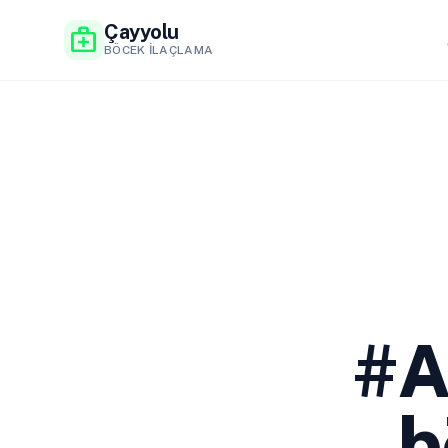
Çayyolu
medical_services
BÖCEK İLAÇLAMA
#A
b