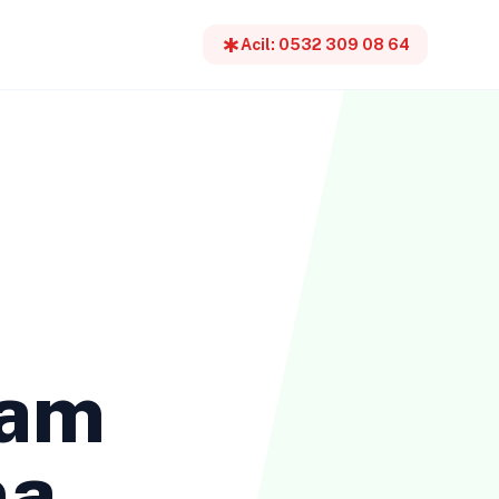
emergency
Acil: 0532 309 08 64
mam
ma