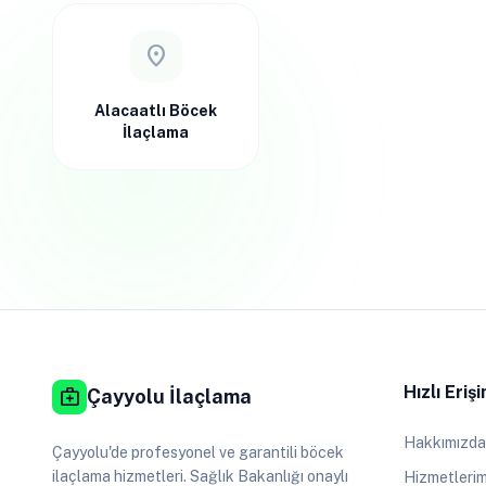
location_on
Alacaatlı Böcek
İlaçlama
Hızlı Eriş
medical_services
Çayyolu İlaçlama
Hakkımızda
Çayyolu'de profesyonel ve garantili böcek
ilaçlama hizmetleri. Sağlık Bakanlığı onaylı
Hizmetlerim