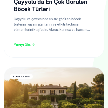
Çayyolu’da En Çok Görülen
Böcek Türleri
Çayyolu ve çevresinde en sık görülen böcek
türlerini, yaşam alanlarını ve etkili ilaçlama
yöntemlerini keşfedin. Akrep, karınca ve hamam
böceği sorununa kesin çözüm.
arrow_forward
Yazıyı Oku
BLOG YAZISI