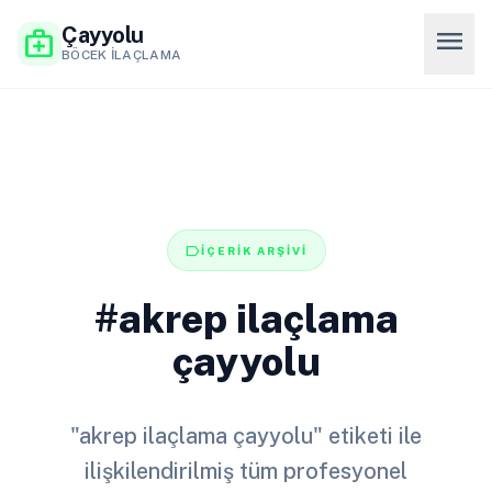
Çayyolu
menu
medical_services
BÖCEK İLAÇLAMA
label
İÇERİK ARŞİVİ
#akrep ilaçlama
çayyolu
"akrep ilaçlama çayyolu" etiketi ile
ilişkilendirilmiş tüm profesyonel