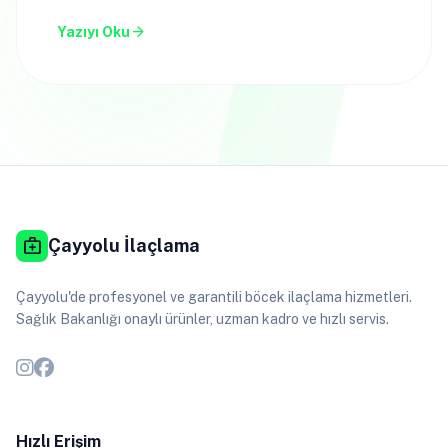
arrow_forward
Yazıyı Oku
medical_services
Çayyolu İlaçlama
Çayyolu'de profesyonel ve garantili böcek ilaçlama hizmetleri.
Sağlık Bakanlığı onaylı ürünler, uzman kadro ve hızlı servis.
Hızlı Erişim