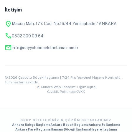
İletişim
location_on
Macun Mah. 177. Cad. No:16/44 Yenimahalle / ANKARA
phone
0532 309 08 64
mail
info@cayyolubocekilaclama.com.tr
© 2026 Çayyolu Böcek İlaçlama | 7/24 Profesyonel Haşere Kontrolü.
Tüm hakları saklıdır.
Ankara Web Tasarım: Oğuz Dijital
Gizlilik Politikası
KVKK
GRUP SITELERIMIZ & ÇÖZÜM ORTAKLARIMIZ
Ankara Bahçe İlaçlama
Ankara Böcek İlaçlama
Ankara Ev İlaçlama
Ankara Fare İlaçlama
Hamam Böceği İlaçlama
Haşere İlaçlama