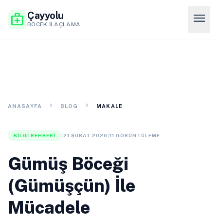
Çayyolu
menu
medical_services
BÖCEK İLAÇLAMA
chevron_right
chevron_right
ANASAYFA
BLOG
MAKALE
BILGI REHBERI
|
21 ŞUBAT 2026
|
11 GÖRÜNTÜLEME
Gümüş Böceği
(Gümüşçün) İle
Mücadele