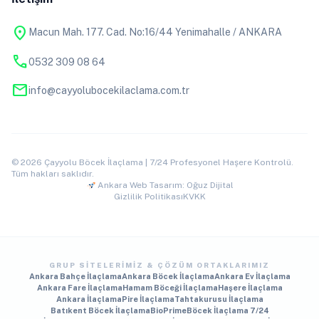
location_on
Macun Mah. 177. Cad. No:16/44 Yenimahalle / ANKARA
phone
0532 309 08 64
mail
info@cayyolubocekilaclama.com.tr
© 2026 Çayyolu Böcek İlaçlama | 7/24 Profesyonel Haşere Kontrolü.
Tüm hakları saklıdır.
Ankara Web Tasarım: Oğuz Dijital
Gizlilik Politikası
KVKK
GRUP SITELERIMIZ & ÇÖZÜM ORTAKLARIMIZ
Ankara Bahçe İlaçlama
Ankara Böcek İlaçlama
Ankara Ev İlaçlama
Ankara Fare İlaçlama
Hamam Böceği İlaçlama
Haşere İlaçlama
Ankara İlaçlama
Pire İlaçlama
Tahtakurusu İlaçlama
Batıkent Böcek İlaçlama
BioPrime
Böcek İlaçlama 7/24