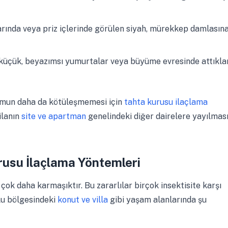
arında veya priz içlerinde görülen siyah, mürekkep damlasın
küçük, beyazımsı yumurtalar veya büyüme evresinde attıkla
rumun daha da kötüleşmemesi için
tahta kurusu ilaçlama
ilanın
site ve apartman
genelindeki diğer dairelere yayılması
usu İlaçlama Yöntemleri
ok daha karmaşıktır. Bu zararlılar birçok insektisite karşı
olu bölgesindeki
konut ve villa
gibi yaşam alanlarında şu