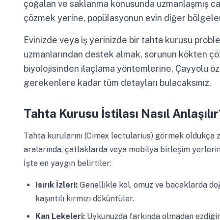
çoğalan ve saklanma konusunda uzmanlaşmış canlı
çözmek yerine, popülasyonun evin diğer bölgeler
Evinizde veya iş yerinizde bir tahta kurusu proble
uzmanlarından destek almak, sorunun kökten çözül
biyolojisinden ilaçlama yöntemlerine, Çayyolu ö
gerekenlere kadar tüm detayları bulacaksınız.
Tahta Kurusu İstilası Nasıl Anlaşılır
Tahta kurularını (Cimex lectularius) görmek oldukça zo
aralarında, çatlaklarda veya mobilya birleşim yerlerinde
İşte en yaygın belirtiler:
Isırık İzleri:
Genellikle kol, omuz ve bacaklarda do
kaşıntılı kırmızı döküntüler.
Kan Lekeleri:
Uykunuzda farkında olmadan ezdiğini