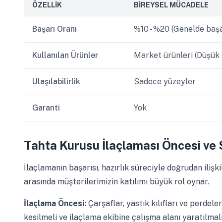
ÖZELLIK
BIREYSEL MÜCADELE
Başarı Oranı
%10 - %20 (Genelde başa
Kullanılan Ürünler
Market ürünleri (Düşük 
Ulaşılabilirlik
Sadece yüzeyler
Garanti
Yok
Tahta Kurusu İlaçlaması Öncesi ve 
İlaçlamanın başarısı, hazırlık süreciyle doğrudan ilişkil
arasında müşterilerimizin katılımı büyük rol oynar.
İlaçlama Öncesi:
Çarşaflar, yastık kılıfları ve perdel
kesilmeli ve ilaçlama ekibine çalışma alanı yaratılmalı