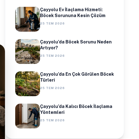
Çayyolu Ev İlaçlama Hizmeti:
Böcek Sorununa Kesin Çözüm
25 TEM 2026
Çayyolu’da Böcek Sorunu Neden
Artıyor?
25 TEM 2026
Çayyolu’da En Çok Görülen Böcek
Türleri
25 TEM 2026
Çayyolu’da Kalıcı Böcek İlaçlama
Yöntemleri
25 TEM 2026