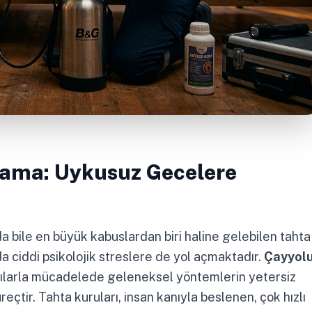
lama: Uykusuz Gecelere
a bile en büyük kabuslardan biri haline gelebilen tahta
da ciddi psikolojik streslere de yol açmaktadır.
Çayyol
arlılarla mücadelede geleneksel yöntemlerin yetersiz
çtir. Tahta kuruları, insan kanıyla beslenen, çok hızlı