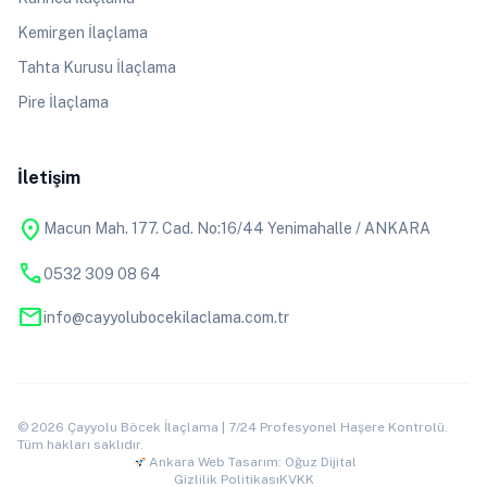
Kemirgen İlaçlama
Tahta Kurusu İlaçlama
Pire İlaçlama
İletişim
location_on
Macun Mah. 177. Cad. No:16/44 Yenimahalle / ANKARA
phone
0532 309 08 64
mail
info@cayyolubocekilaclama.com.tr
© 2026 Çayyolu Böcek İlaçlama | 7/24 Profesyonel Haşere Kontrolü.
Tüm hakları saklıdır.
Ankara Web Tasarım: Oğuz Dijital
Gizlilik Politikası
KVKK