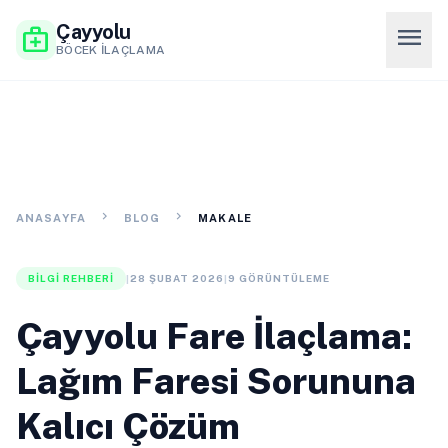
Çayyolu
menu
medical_services
BÖCEK İLAÇLAMA
chevron_right
chevron_right
ANASAYFA
BLOG
MAKALE
BILGI REHBERI
|
28 ŞUBAT 2026
|
9 GÖRÜNTÜLEME
Çayyolu Fare İlaçlama:
Lağım Faresi Sorununa
Kalıcı Çözüm