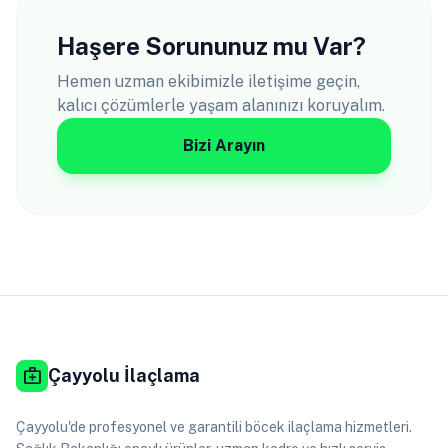
Haşere Sorununuz mu Var?
Hemen uzman ekibimizle iletişime geçin,
kalıcı çözümlerle yaşam alanınızı koruyalım.
Bizi Arayın
medical_services
Çayyolu İlaçlama
Çayyolu'de profesyonel ve garantili böcek ilaçlama hizmetleri.