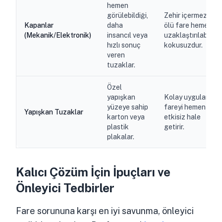
hemen
görülebildiği,
Zehir içermez,
Kapanlar
daha
ölü fare hemen
(Mekanik/Elektronik)
insancıl veya
uzaklaştırılabilir,
hızlı sonuç
kokusuzdur.
veren
tuzaklar.
Özel
yapışkan
Kolay uygulanır,
yüzeye sahip
fareyi hemen
Yapışkan Tuzaklar
karton veya
etkisiz hale
plastik
getirir.
plakalar.
Kalıcı Çözüm İçin İpuçları ve
Önleyici Tedbirler
Fare sorununa karşı en iyi savunma, önleyici