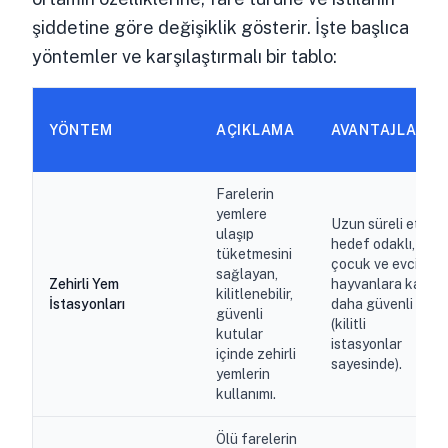
şiddetine göre değişiklik gösterir. İşte başlıca
yöntemler ve karşılaştırmalı bir tablo:
YÖNTEM
AÇIKLAMA
AVANTAJLAR
Farelerin
yemlere
Uzun süreli etki,
ulaşıp
hedef odaklı,
tüketmesini
çocuk ve evcil
sağlayan,
Zehirli Yem
hayvanlara karşı
kilitlenebilir,
İstasyonları
daha güvenli
güvenli
(kilitli
kutular
istasyonlar
içinde zehirli
sayesinde).
yemlerin
kullanımı.
Ölü farelerin