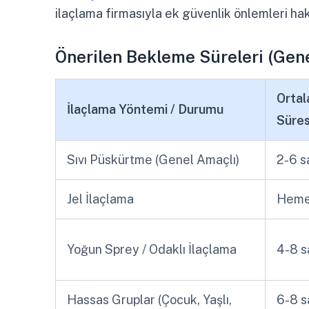
ilaçlama firmasıyla ek güvenlik önlemleri ha
Önerilen Bekleme Süreleri (Gen
Orta
İlaçlama Yöntemi / Durumu
Süres
Sıvı Püskürtme (Genel Amaçlı)
2-6 s
Jel İlaçlama
Hemen
Yoğun Sprey / Odaklı İlaçlama
4-8 s
Hassas Gruplar (Çocuk, Yaşlı,
6-8 s